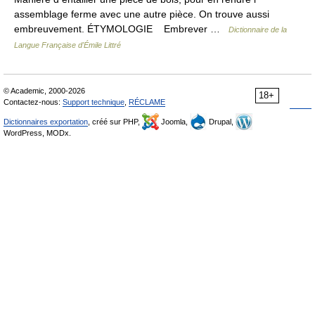
assemblage ferme avec une autre pièce. On trouve aussi
embreuvement. ÉTYMOLOGIE Embrever …
Dictionnaire de la
Langue Française d'Émile Littré
© Academic, 2000-2026
18+
Contactez-nous:
Support technique
,
RÉCLAME
Dictionnaires exportation
, créé sur PHP,
Joomla,
Drupal,
WordPress, MODx.