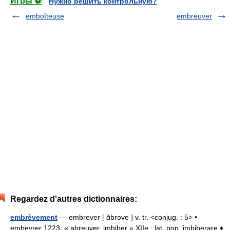
Игры ⚽
Нужно решить контрольную?
emboîteuse
embreuver
Regardez d'autres dictionnaires:
embrèvement
— embrever [ ɑ̃brəve ] v. tr. <conjug. : 5> •
embevrer 1223; « abreuver, imbiber » XIIe ; lat. pop. imbiberare ♦