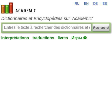
RU
EN
DE
ES
fr-academic.com
Dictionnaires et Encyclopédies sur 'Academic'
Recherche!
interprétations
traductions
livres
Игры ⚽