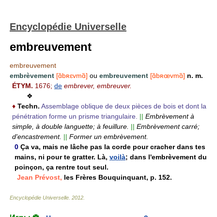
Encyclopédie Universelle
embreuvement
embreuvement
embrèvement
[ɑ̃bʀɛvmɑ̃]
ou
embreuvement
[ɑ̃bʀœvmɑ̃]
n. m.
ÉTYM.
1676;
de
embrever, embreuver.
❖
♦
Techn.
Assemblage oblique de deux pièces de bois et dont la
pénétration forme un prisme triangulaire.
||
Embrèvement à
simple, à double languette; à feuillure.
||
Embrèvement carré;
d'encastrement.
||
Former un embrèvement.
0
Ça va, mais ne lâche pas la corde pour cracher dans tes
mains, ni pour te gratter. Là,
voilà
; dans l'embrèvement du
poinçon, ça rentre tout seul.
Jean Prévost,
les Frères Bouquinquant, p. 152.
Encyclopédie Universelle
.
2012
.