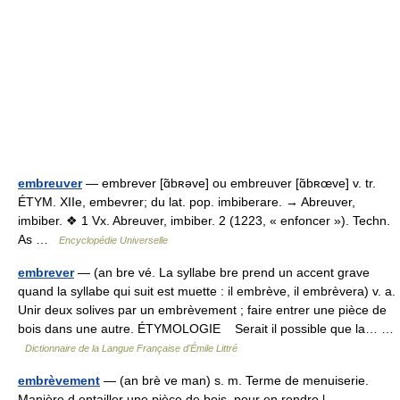
embreuver
— embrever [ɑ̃bʀəve] ou embreuver [ɑ̃bʀœve] v. tr.
ÉTYM. XIIe, embevrer; du lat. pop. imbiberare. → Abreuver,
imbiber. ❖ 1 Vx. Abreuver, imbiber. 2 (1223, « enfoncer »). Techn.
As …
Encyclopédie Universelle
embrever
— (an bre vé. La syllabe bre prend un accent grave
quand la syllabe qui suit est muette : il embrève, il embrèvera) v. a.
Unir deux solives par un embrèvement ; faire entrer une pièce de
bois dans une autre. ÉTYMOLOGIE Serait il possible que la… …
Dictionnaire de la Langue Française d'Émile Littré
embrèvement
— (an brè ve man) s. m. Terme de menuiserie.
Manière d entailler une pièce de bois, pour en rendre l