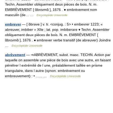
Techn. Assembler obliquement deux pièces de bois. N. m.
EMBRÈVEMENT [ ɑ̃brɛvmɑ̃ ], 1676 . ● embrèvement nom
masculin (de… …
Encyclopédie Universelle
embrever
— [ ɑ̃brəve ] v. tr. <conjug. : 5> • embevrer 1223; «
abreuver, imbiber » XIIe ; lat. pop. imbiberare ♦ Techn. Assembler
obliquement deux pièces de bois. N. m. EMBRÈVEMENT [
ɑ̃brɛvmɑ̃ ], 1676 . ● embrever verbe transitif (de abreuver) Joindre
…
Encyclopédie Universelle
abrèvement
— ⇒ABRÈVEMENT, subst. masc. TECHN. Action par
laquelle on assemble une pièce de bois avec une autre, en faisant
pénétrer l extrémité de l une, préalablement taillée en prisme
triangulaire, dans l autre (synon. embrèvement ou
embreuvement) : • ...… …
Encyclopédie Universelle